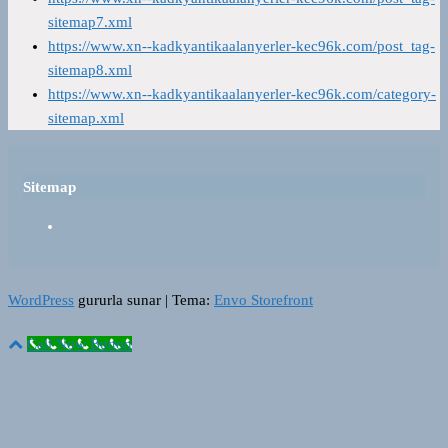
sitemap7.xml
https://www.xn--kadkyantikaalanyerler-kec96k.com/post_tag-
sitemap8.xml
https://www.xn--kadkyantikaalanyerler-kec96k.com/category-
sitemap.xml
Sitemap
WordPress
gururla sunar
|
Tema:
Envo Storefront
Call Now Button