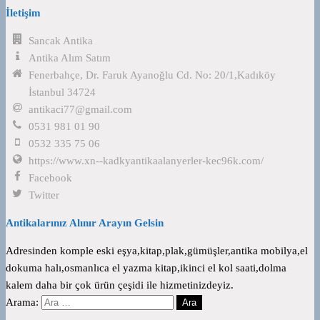
İletişim
Sancak Antika
Antika Alım Satım
Fenerbahçe, Dr. Faruk Ayanoğlu Cd. No: 20/1,Kadıköy
İstanbul 34724
antikaci77@gmail.com
0531 981 01 90
0532 335 75 06
https://www.xn--kadkyantikaalanyerler-kec96k.com/
Facebook
Twitter
Antikalarınız Alınır Arayın Gelsin
Adresinden komple eski eşya,kitap,plak,gümüşler,antika mobilya,el
dokuma halı,osmanlıca el yazma kitap,ikinci el kol saati,dolma
kalem daha bir çok ürün çeşidi ile hizmetinizdeyiz.
Arama: