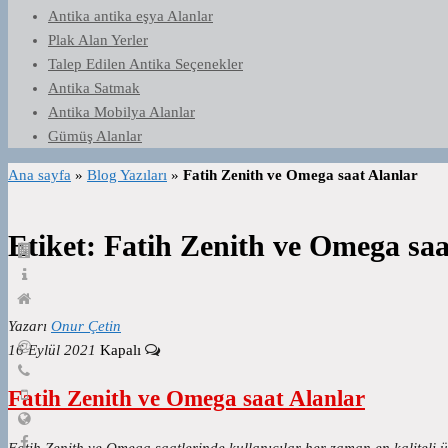
Antika antika eşya Alanlar
Plak Alan Yerler
Talep Edilen Antika Seçenekler
Antika Satmak
Antika Mobilya Alanlar
Gümüş Alanlar
Ana sayfa
»
Blog Yazıları
»
Fatih Zenith ve Omega saat Alanlar
Etiket:
Fatih Zenith ve Omega saa
Yazarı
Onur Çetin
16 Eylül 2021
Kapalı
Fatih Zenith ve Omega saat Alanlar
Fatih Zenith ve Omega saatlerinde kullanıcılar her zaman en kaliteli ü