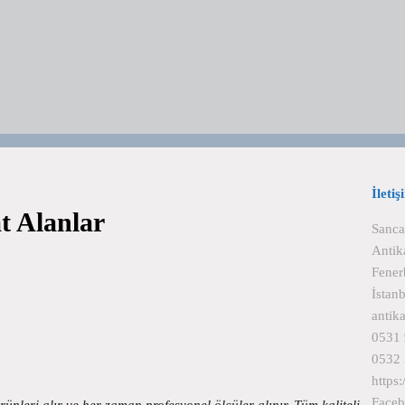
İletiş
t Alanlar
Sanca
Antik
Fener
İstan
antik
0531 
0532 
https
Face
rünleri alır ve her zaman profesyonel ölçüler alınır. Tüm kaliteli…