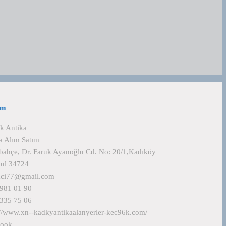
im
k Antika
a Alım Satım
bahçe, Dr. Faruk Ayanoğlu Cd. No: 20/1,Kadıköy
bul 34724
aci77@gmail.com
981 01 90
335 75 06
://www.xn--kadkyantikaalanyerler-kec96k.com/
book