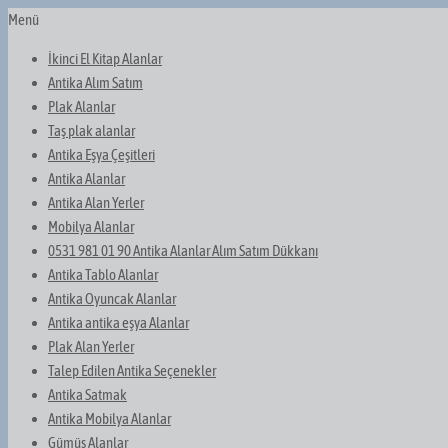
Menü
İkinci El Kitap Alanlar
Antika Alım Satım
Plak Alanlar
Taş plak alanlar
Antika Eşya Çeşitleri
Antika Alanlar
Antika Alan Yerler
Mobilya Alanlar
0531 981 01 90 Antika Alanlar Alım Satım Dükkanı
Antika Tablo Alanlar
Antika Oyuncak Alanlar
Antika antika eşya Alanlar
Plak Alan Yerler
Talep Edilen Antika Seçenekler
Antika Satmak
Antika Mobilya Alanlar
Gümüş Alanlar