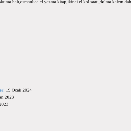
uma halı,osmanlıca el yazma kitap,ikinci el kol saati,dolma kalem daha
er!
19 Ocak 2024
an 2023
 2023