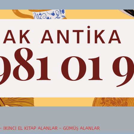
– İKINCI EL KITAP ALANLAR – GÜMÜŞ ALANLAR