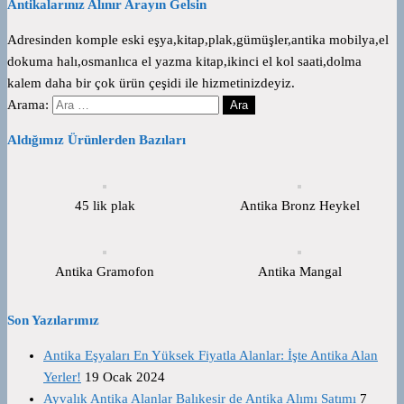
Antikalarınız Alınır Arayın Gelsin
Adresinden komple eski eşya,kitap,plak,gümüşler,antika mobilya,el
dokuma halı,osmanlıca el yazma kitap,ikinci el kol saati,dolma
kalem daha bir çok ürün çeşidi ile hizmetinizdeyiz.
Arama:
Aldığımız Ürünlerden Bazıları
45 lik plak
Antika Bronz Heykel
Antika Gramofon
Antika Mangal
Son Yazılarımız
Antika Eşyaları En Yüksek Fiyatla Alanlar: İşte Antika Alan
Yerler!
19 Ocak 2024
Ayvalık Antika Alanlar Balıkesir de Antika Alımı Satımı
7