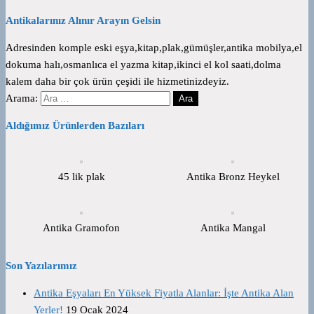
Antikalarınız Alınır Arayın Gelsin
Adresinden komple eski eşya,kitap,plak,gümüşler,antika mobilya,el
dokuma halı,osmanlıca el yazma kitap,ikinci el kol saati,dolma
kalem daha bir çok ürün çeşidi ile hizmetinizdeyiz.
Arama:
Aldığımız Ürünlerden Bazıları
45 lik plak
Antika Bronz Heykel
Antika Gramofon
Antika Mangal
Son Yazılarımız
Antika Eşyaları En Yüksek Fiyatla Alanlar: İşte Antika Alan
Yerler!
19 Ocak 2024