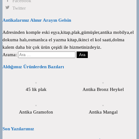
Facebook
Twitter
Antikalarınız Alınır Arayın Gelsin
Adresinden komple eski eşya,kitap,plak,gümüşler,antika mobilya,el
dokuma halı,osmanlıca el yazma kitap,ikinci el kol saati,dolma
kalem daha bir çok ürün çeşidi ile hizmetinizdeyiz.
Arama:
Aldığımız Ürünlerden Bazıları
45 lik plak
Antika Bronz Heykel
Antika Gramofon
Antika Mangal
Son Yazılarımız