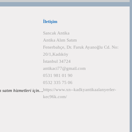
İletişim
Sancak Antika
Antika Alım Satım
Fenerbahçe, Dr. Faruk Ayanoğlu Cd. No:
20/1,Kadıköy
İstanbul 34724
antikaci77@gmail.com
0531 981 01 90
0532 335 75 06
https://www.xn--kadkyantikaalanyerler-
m satım hizmetleri için…
kec96k.com/