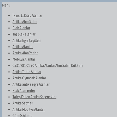
Menü
İkinci El Kitap Alanlar
Antika Alım Satım
Plak Alanlar
Taş plak alanlar
Antika Eşya Çeşitleri
Antika Alanlar
Antika Alan Yerler
Mobilya Alanlar
0531 981 01 90 Antika Alanlar Alım Satım Dükkanı
Antika Tablo Alanlar
Antika Oyuncak Alanlar
Antika antika eşya Alanlar
Plak Alan Yerler
Talep Edilen Antika Seçenekler
Antika Satmak
Antika Mobilya Alanlar
Gümüş Alanlar