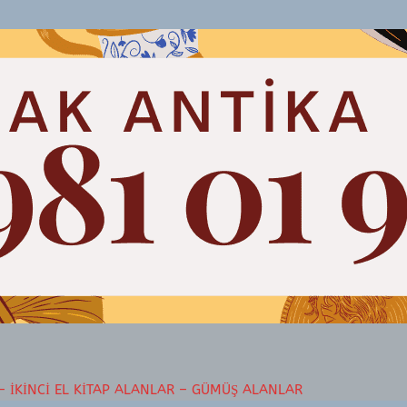
– İKINCI EL KITAP ALANLAR – GÜMÜŞ ALANLAR