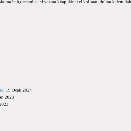
uma halı,osmanlıca el yazma kitap,ikinci el kol saati,dolma kalem daha
er!
19 Ocak 2024
an 2023
 2023