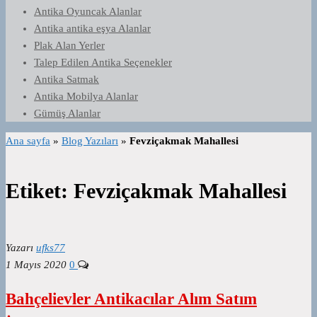
Antika Oyuncak Alanlar
Antika antika eşya Alanlar
Plak Alan Yerler
Talep Edilen Antika Seçenekler
Antika Satmak
Antika Mobilya Alanlar
Gümüş Alanlar
Ana sayfa
»
Blog Yazıları
»
Fevziçakmak Mahallesi
Etiket:
Fevziçakmak Mahallesi
Yazarı
ufks77
1 Mayıs 2020
0
Bahçelievler Antikacılar Alım Satım