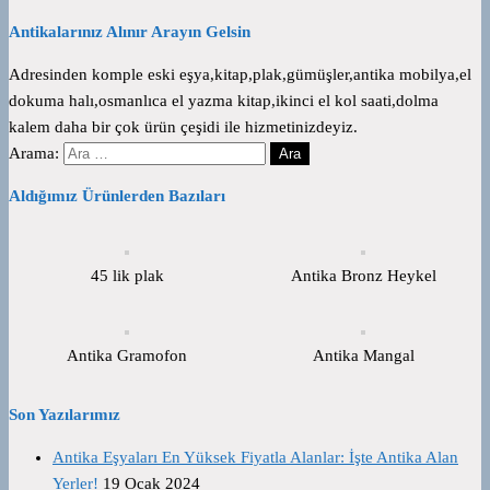
Antikalarınız Alınır Arayın Gelsin
Adresinden komple eski eşya,kitap,plak,gümüşler,antika mobilya,el
dokuma halı,osmanlıca el yazma kitap,ikinci el kol saati,dolma
kalem daha bir çok ürün çeşidi ile hizmetinizdeyiz.
Arama:
Aldığımız Ürünlerden Bazıları
45 lik plak
Antika Bronz Heykel
Antika Gramofon
Antika Mangal
Son Yazılarımız
Antika Eşyaları En Yüksek Fiyatla Alanlar: İşte Antika Alan
Yerler!
19 Ocak 2024