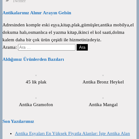
Twitter
Antikalarınız Alınır Arayın Gelsin
Adresinden komple eski eşya,kitap,plak,gümüşler,antika mobilya,el
dokuma halı,osmanlıca el yazma kitap,ikinci el kol saati,dolma
kalem daha bir çok ürün çeşidi ile hizmetinizdeyiz.
Arama:
Aldığımız Ürünlerden Bazıları
45 lik plak
Antika Bronz Heykel
Antika Gramofon
Antika Mangal
Son Yazılarımız
Antika Eşyaları En Yüksek Fiyatla Alanlar: İşte Antika Alan