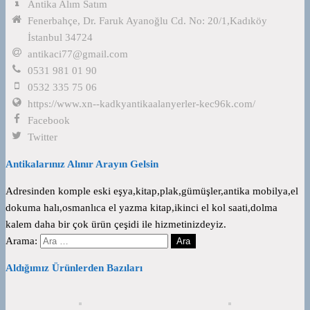
Antika Alım Satım
Fenerbahçe, Dr. Faruk Ayanoğlu Cd. No: 20/1,Kadıköy
İstanbul 34724
antikaci77@gmail.com
0531 981 01 90
0532 335 75 06
https://www.xn--kadkyantikaalanyerler-kec96k.com/
Facebook
Twitter
Antikalarınız Alınır Arayın Gelsin
Adresinden komple eski eşya,kitap,plak,gümüşler,antika mobilya,el
dokuma halı,osmanlıca el yazma kitap,ikinci el kol saati,dolma
kalem daha bir çok ürün çeşidi ile hizmetinizdeyiz.
Arama:
Aldığımız Ürünlerden Bazıları