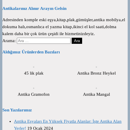
Antikalarınız Alınır Arayın Gelsin
Adresinden komple eski eşya,kitap,plak,gümüşler,antika mobilya,el
dokuma halı,osmanlıca el yazma kitap,ikinci el kol saati,dolma
kalem daha bir çok ürün çeşidi ile hizmetinizdeyiz.
Arama:
Aldığımız Ürünlerden Bazıları
45 lik plak
Antika Bronz Heykel
Antika Gramofon
Antika Mangal
Son Yazılarımız
Antika Eşyaları En Yüksek Fiyatla Alanlar: İşte Antika Alan
Yerler!
19 Ocak 2024