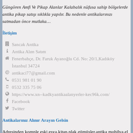
Güngören Amfi Ve Pikap Alanlar Kalabalık nüfusa sahip bölgelerde
antika pikap satışı sıklıkla yapılır. Bu nedenle antikalarınızı
satmadan önce mutlaka…
İletişim
Sancak Antika
Antika Alım Satım
Fenerbahçe, Dr. Faruk Ayanoğlu Cd. No: 20/1,Kadıköy
İstanbul 34724
antikaci77@gmail.com
0531 981 01 90
0532 335 75 06
https://www.xn--kadkyantikaalanyerler-kec96k.com/
Facebook
Twitter
Antikalarınız Alınır Arayın Gelsin
Adresinden komple eski eşya,kitap,plak,gümüşler,antika mobilya,el