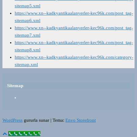
sitemap5.xml
https://www.xn--kadkyantikaalanyerler-kec96k.com/post_tag-
sitemap6.xml
https://www.xn--kadkyantikaalanyerler-kec96k.com/post_tag-
sitemap7.xml
https://www.xn--kadkyantikaalanyerler-kec96k.com/post_tag-
sitemap8.xml
https://www.xn--kadkyantikaalanyerler-kec96k.com/category-
sitemap.xml
Sitemap
WordPress
gururla sunar
|
Tema:
Envo Storefront
Call Now Button