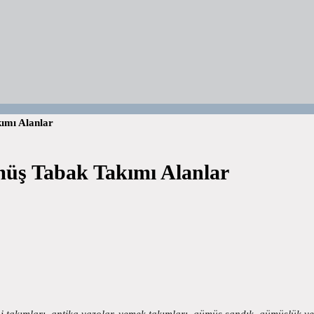
ımı Alanlar
üş Tabak Takımı Alanlar
akımları, antika vazolar, yemek takımları, gümüş sandık, gümüşlük v