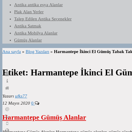
Antika antika eşya Alanlar
Plak Alan Yerler
Talep Edilen Antika Seçenekler
Antika Satmak
Antika Mobilya Alanlar
Gümüş Alanlar
Ana sayfa
»
Blog Yazıları
»
Harmantepe İkinci El Gümüş Tabak Tak
Etiket:
Harmantepe İkinci El Güm
Yazarı
ufks77
12 Mayıs 2020
0
Harmantepe Gümüş Alanlar
Harmantepe Gümüş Alanlar Harmantepe gümüş alanlar, gümüş sürahi t