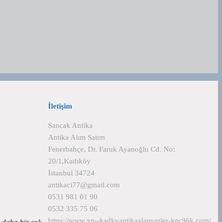
İletişim
Sancak Antika
Antika Alım Satım
Fenerbahçe, Dr. Faruk Ayanoğlu Cd. No:
20/1,Kadıköy
İstanbul 34724
antikaci77@gmail.com
0531 981 01 90
0532 335 75 06
https://www.xn--kadkyantikaalanyerler-kec96k.com/
e daha bir çok…