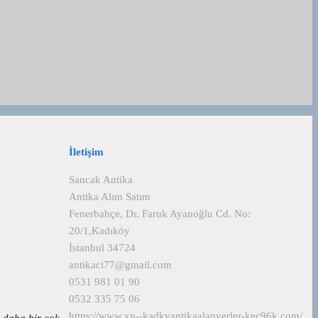
İletişim
Sancak Antika
Antika Alım Satım
Fenerbahçe, Dr. Faruk Ayanoğlu Cd. No:
20/1,Kadıköy
İstanbul 34724
antikaci77@gmail.com
0531 981 01 90
0532 335 75 06
https://www.xn--kadkyantikaalanyerler-kec96k.com/
e daha bir çok…