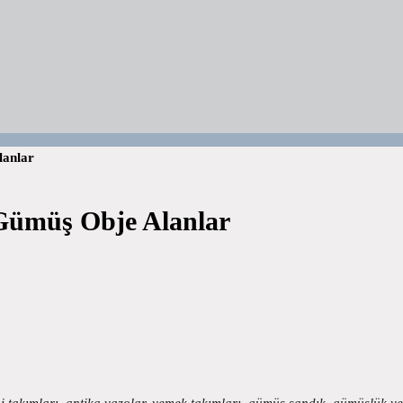
lanlar
Gümüş Obje Alanlar
akımları, antika vazolar, yemek takımları, gümüş sandık, gümüşlük v