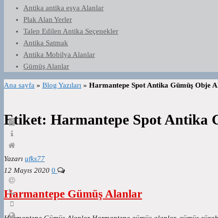
Antika antika eşya Alanlar
Plak Alan Yerler
Talep Edilen Antika Seçenekler
Antika Satmak
Antika Mobilya Alanlar
Gümüş Alanlar
Ana sayfa
»
Blog Yazıları
»
Harmantepe Spot Antika Gümüş Obje A
Etiket:
Harmantepe Spot Antika 
Yazarı
ufks77
12 Mayıs 2020
0
Harmantepe Gümüş Alanlar
Harmantepe Gümüş Alanlar Harmantepe gümüş alanlar, gümüş sürahi t