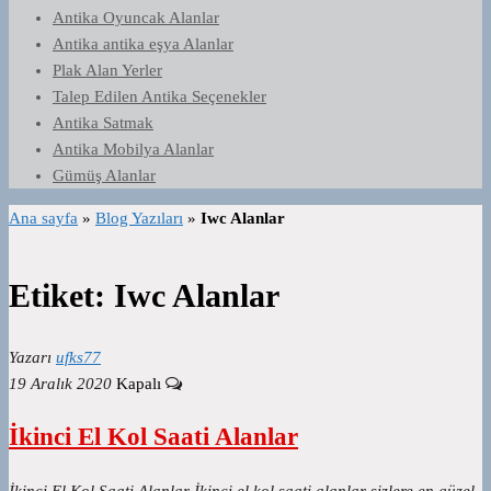
Antika Oyuncak Alanlar
Antika antika eşya Alanlar
Plak Alan Yerler
Talep Edilen Antika Seçenekler
Antika Satmak
Antika Mobilya Alanlar
Gümüş Alanlar
Ana sayfa
»
Blog Yazıları
»
Iwc Alanlar
Etiket:
Iwc Alanlar
Yazarı
ufks77
19 Aralık 2020
Kapalı
İkinci El Kol Saati Alanlar
İkinci El Kol Saati Alanlar İkinci el kol saati alanlar sizlere en güzel