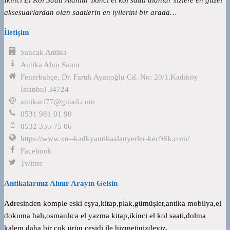
aksesuarlardan olan saatlerin en iyilerini bir arada…
İletişim
Sancak Antika
Antika Alım Satım
Fenerbahçe, Dr. Faruk Ayanoğlu Cd. No: 20/1,Kadıköy
İstanbul 34724
antikaci77@gmail.com
0531 981 01 90
0532 335 75 06
https://www.xn--kadkyantikaalanyerler-kec96k.com/
Facebook
Twitter
Antikalarınız Alınır Arayın Gelsin
Adresinden komple eski eşya,kitap,plak,gümüşler,antika mobilya,el
dokuma halı,osmanlıca el yazma kitap,ikinci el kol saati,dolma
kalem daha bir çok ürün çeşidi ile hizmetinizdeyiz.