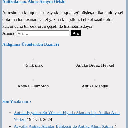
Antikalarınız Alınır Arayın Gelsin
Adresinden komple eski eşya,kitap,plak,gümüşler,antika mobilya,el
dokuma halı,osmanlıca el yazma kitap,ikinci el kol saati,dolma
kalem daha bir çok ürün çeşidi ile hizmetinizdeyiz.
Arama:
Aldığımız Ürünlerden Bazıları
45 lik plak
Antika Bronz Heykel
Antika Gramofon
Antika Mangal
Son Yazılarımız
Antika Eşyaları En Yüksek Fiyatla Alanlar: İşte Antika Alan
Yerler!
19 Ocak 2024
Ayvalık Antika Alanlar Balıkesir de Antika Alımı Satımı
7