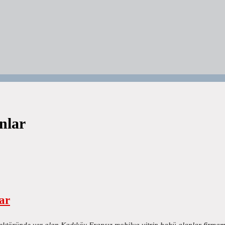
nlar
ar
sektöründe yer alan Kadıköy Fransız mobilya vitrin bahü alanlar firma