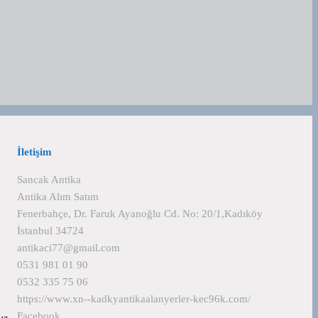
İletişim
Sancak Antika
Antika Alım Satım
Fenerbahçe, Dr. Faruk Ayanoğlu Cd. No: 20/1,Kadıköy
İstanbul 34724
antikaci77@gmail.com
0531 981 01 90
0532 335 75 06
https://www.xn--kadkyantikaalanyerler-kec96k.com/
Facebook
mız…