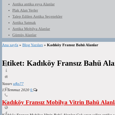
Antika antika eşya Alanlar
Plak Alan Yerler
Talep Edilen Antika Seçenekler
Antika Satmak
Antika Mobilya Alanlar
Gümüş Alanlar
Ana sayfa
»
Blog Yazıları
»
Kadıköy Fransız Bahü Alanlar
Etiket:
Kadıköy Fransız Bahü Ala
Yazarı
ufks77
13 Temmuz 2020
0
Kadıköy Fransız Mobilya Vitrin Bahü Alanl
Kadıköy Fransız Mobilya Vitrin Bahü Alanlar Çok uzun yıllar antika 