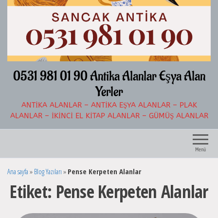
İçeriğe
atla
0531 981 01 90 Antika Alanlar Eşya Alan
Yerler
ANTIKA ALANLAR – ANTIKA EŞYA ALANLAR – PLAK
ALANLAR – İKINCI EL KITAP ALANLAR – GÜMÜŞ ALANLAR
Menü
Ana sayfa
»
Blog Yazıları
»
Pense Kerpeten Alanlar
Etiket:
Pense Kerpeten Alanlar