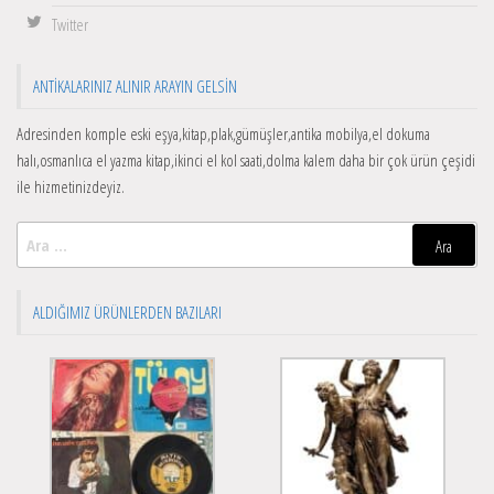
Twitter
ANTIKALARINIZ ALINIR ARAYIN GELSIN
Adresinden komple eski eşya,kitap,plak,gümüşler,antika mobilya,el dokuma
halı,osmanlıca el yazma kitap,ikinci el kol saati,dolma kalem daha bir çok ürün çeşidi
ile hizmetinizdeyiz.
Arama:
ALDIĞIMIZ ÜRÜNLERDEN BAZILARI