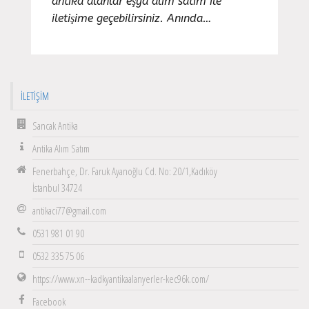
antika alanlar eşya alım satım ile
iletişime geçebilirsiniz. Anında…
İLETIŞIM
Sancak Antika
Antika Alım Satım
Fenerbahçe, Dr. Faruk Ayanoğlu Cd. No: 20/1,Kadıköy
İstanbul 34724
antikaci77@gmail.com
0531 981 01 90
0532 335 75 06
https://www.xn--kadkyantikaalanyerler-kec96k.com/
Facebook