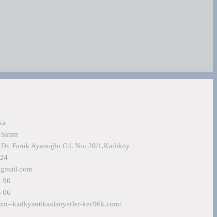
ka
 Satım
 Dr. Faruk Ayanoğlu Cd. No: 20/1,Kadıköy
724
@gmail.com
1 90
5 06
.xn--kadkyantikaalanyerler-kec96k.com/