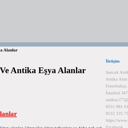
ya Alanlar
İletişim
 Ve Antika Eşya Alanlar
Sancak Anti
Antika Alım
Fenerbahçe,
İstanbul 34
antikaci77
0531 981 0
lanlar
0532 335 7
https://www
Facebook
 kitap alanlar öğrenciler, kitap tutkunları ve daha pek çok…