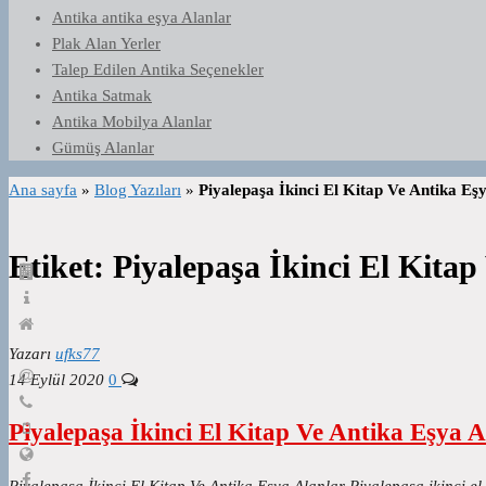
Antika antika eşya Alanlar
Plak Alan Yerler
Talep Edilen Antika Seçenekler
Antika Satmak
Antika Mobilya Alanlar
Gümüş Alanlar
Ana sayfa
»
Blog Yazıları
»
Piyalepaşa İkinci El Kitap Ve Antika Eş
Etiket:
Piyalepaşa İkinci El Kitap
Yazarı
ufks77
14 Eylül 2020
0
Piyalepaşa İkinci El Kitap Ve Antika Eşya A
Piyalepaşa İkinci El Kitap Ve Antika Eşya Alanlar Piyalepaşa ikinci el