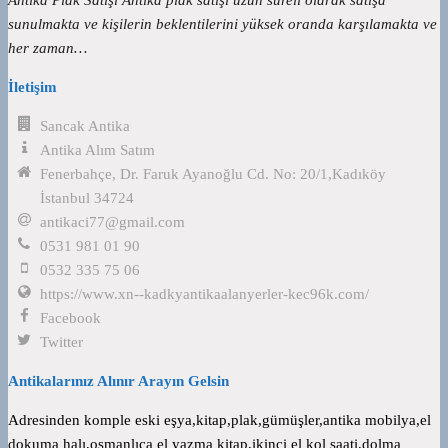
sunulmakta ve kişilerin beklentilerini yüksek oranda karşılamakta ve
her zaman…
İletişim
Sancak Antika
Antika Alım Satım
Fenerbahçe, Dr. Faruk Ayanoğlu Cd. No: 20/1,Kadıköy
İstanbul 34724
antikaci77@gmail.com
0531 981 01 90
0532 335 75 06
https://www.xn--kadkyantikaalanyerler-kec96k.com/
Facebook
Twitter
Antikalarınız Alınır Arayın Gelsin
Adresinden komple eski eşya,kitap,plak,gümüşler,antika mobilya,el
dokuma halı,osmanlıca el yazma kitap,ikinci el kol saati,dolma