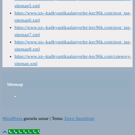
sitemap5.xml
https://www.xn--kadkyantikaalanyerler-kec96k.com/post_tag-
sitemap6.xml
https://www.xn--kadkyantikaalanyerler-kec96k.com/post_tag-
sitemap7.xml
https://www.xn--kadkyantikaalanyerler-kec96k.com/post_tag-
sitemap8.xml
https://www.xn--kadkyantikaalanyerler-kec96k.com/category-
sitemap.xml
Sitemap
WordPress
gururla sunar
|
Tema:
Envo Storefront
Call Now Button