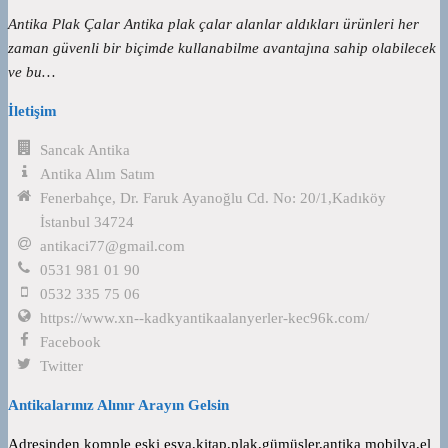
Antika Plak Çalar Antika plak çalar alanlar aldıkları ürünleri her
zaman güvenli bir biçimde kullanabilme avantajına sahip olabilecek
ve bu…
İletişim
Sancak Antika
Antika Alım Satım
Fenerbahçe, Dr. Faruk Ayanoğlu Cd. No: 20/1,Kadıköy
İstanbul 34724
antikaci77@gmail.com
0531 981 01 90
0532 335 75 06
https://www.xn--kadkyantikaalanyerler-kec96k.com/
Facebook
Twitter
Antikalarınız Alınır Arayın Gelsin
Adresinden komple eski eşya,kitap,plak,gümüşler,antika mobilya,el