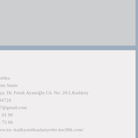
ntika
lım Satım
çe, Dr. Faruk Ayanoğlu Cd. No: 20/1,Kadıköy
 34724
77@gmail.com
 01 90
 75 06
www.xn--kadkyantikaalanyerler-kec96k.com/
k