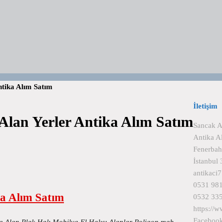
ntika Alım Satım
İletişim
Alan Yerler Antika Alım Satım
Sancak A
Antika A
Fenerbah
İstanbul
antikaci
0531 981
ka Alım Satım
0532 335
https://
Faceboo
ya Alan Plak Halı Mobilya El Halısı Alanlar Poligon mah.…