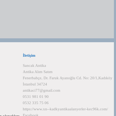
İletişim
Sancak Antika
Antika Alım Satım
Fenerbahçe, Dr. Faruk Ayanoğlu Cd. No: 20/1,Kadıköy
İstanbul 34724
antikaci77@gmail.com
0531 981 01 90
0532 335 75 06
https://www.xn--kadkyantikaalanyerler-kec96k.com/
Facebook
tüm olanakları…