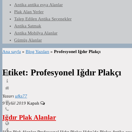
Antika antika eşya Alanlar
Plak Alan Yerler
Talep Edilen Antika Seçenekler
Antika Satmak
Antika Mobilya Alanlar
Gümüş Alanlar
Ana sayfa
»
Blog Yazıları
»
Profesyonel Iğdır Plakçı
Etiket:
Profesyonel Iğdır Plakçı
Yazarı
ufks77
9 Eylül 2019
Kapalı
Iğdır Plak Alanlar
Iğdır Plak Alanlar Profesyonel Iğdır Plakçı Iğdır’da Plakçı Antika eşy