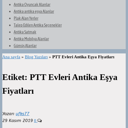
Antika Oyuncak Alanlar
Antika antika eşya Alanlar
Plak Alan Yerler
Talep Edilen Antika Seçenekler
Antika Satmak
Antika Mobilya Alanlar
Gümüş Alanlar
Ana sayfa
»
Blog Yazıları
»
PTT Evleri Antika Eşya Fiyatları
Etiket:
PTT Evleri Antika Eşya
Fiyatları
Yazarı
ufks77
29 Kasım 2019
0