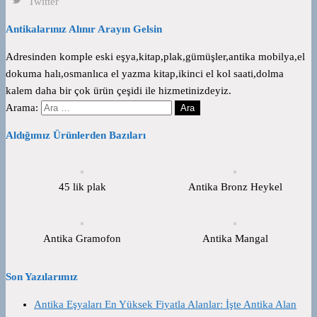
Twitter
Antikalarınız Alınır Arayın Gelsin
Adresinden komple eski eşya,kitap,plak,gümüşler,antika mobilya,el
dokuma halı,osmanlıca el yazma kitap,ikinci el kol saati,dolma
kalem daha bir çok ürün çeşidi ile hizmetinizdeyiz.
Arama:
Aldığımız Ürünlerden Bazıları
45 lik plak
Antika Bronz Heykel
Antika Gramofon
Antika Mangal
Son Yazılarımız
Antika Eşyaları En Yüksek Fiyatla Alanlar: İşte Antika Alan