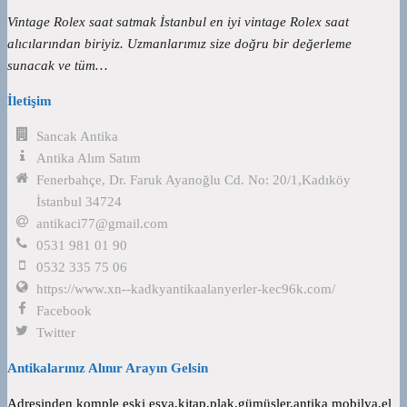
Vintage Rolex saat satmak İstanbul en iyi vintage Rolex saat
alıcılarından biriyiz. Uzmanlarımız size doğru bir değerleme
sunacak ve tüm…
İletişim
Sancak Antika
Antika Alım Satım
Fenerbahçe, Dr. Faruk Ayanoğlu Cd. No: 20/1,Kadıköy
İstanbul 34724
antikaci77@gmail.com
0531 981 01 90
0532 335 75 06
https://www.xn--kadkyantikaalanyerler-kec96k.com/
Facebook
Twitter
Antikalarınız Alınır Arayın Gelsin
Adresinden komple eski eşya,kitap,plak,gümüşler,antika mobilya,el