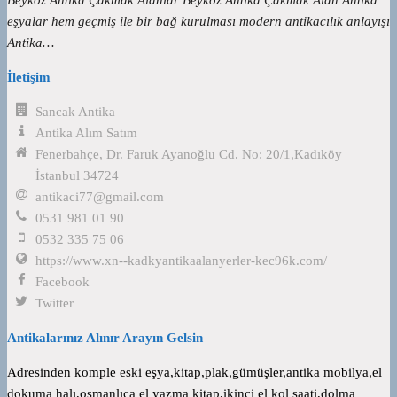
eşyalar hem geçmiş ile bir bağ kurulması modern antikacılık anlayışı
Antika…
İletişim
Sancak Antika
Antika Alım Satım
Fenerbahçe, Dr. Faruk Ayanoğlu Cd. No: 20/1,Kadıköy
İstanbul 34724
antikaci77@gmail.com
0531 981 01 90
0532 335 75 06
https://www.xn--kadkyantikaalanyerler-kec96k.com/
Facebook
Twitter
Antikalarınız Alınır Arayın Gelsin
Adresinden komple eski eşya,kitap,plak,gümüşler,antika mobilya,el
dokuma halı,osmanlıca el yazma kitap,ikinci el kol saati,dolma