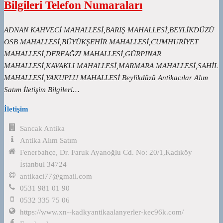
Bilgileri Telefon Numaraları
ADNAN KAHVECİ MAHALLESİ,BARIŞ MAHALLESİ,BEYLİKDÜZÜ
OSB MAHALLESİ,BÜYÜKŞEHİR MAHALLESİ,CUMHURİYET
MAHALLESİ,DEREAĞZI MAHALLESİ,GÜRPINAR
MAHALLESİ,KAVAKLI MAHALLESİ,MARMARA MAHALLESİ,SAHİL
MAHALLESİ,YAKUPLU MAHALLESİ Beylikdüzü Antikacılar Alım
Satım İletişim Bilgileri…
İletişim
Sancak Antika
Antika Alım Satım
Fenerbahçe, Dr. Faruk Ayanoğlu Cd. No: 20/1,Kadıköy
İstanbul 34724
antikaci77@gmail.com
0531 981 01 90
0532 335 75 06
https://www.xn--kadkyantikaalanyerler-kec96k.com/