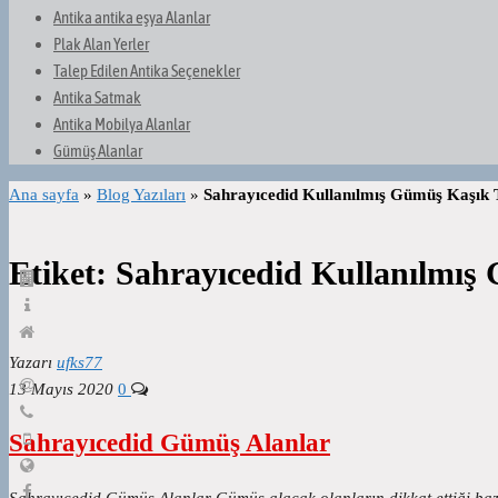
Antika antika eşya Alanlar
Plak Alan Yerler
Talep Edilen Antika Seçenekler
Antika Satmak
Antika Mobilya Alanlar
Gümüş Alanlar
Ana sayfa
»
Blog Yazıları
»
Sahrayıcedid Kullanılmış Gümüş Kaşık 
Etiket:
Sahrayıcedid Kullanılmış
Yazarı
ufks77
13 Mayıs 2020
0
Sahrayıcedid Gümüş Alanlar
Sahrayıcedid Gümüş Alanlar Gümüş alacak olanların dikkat ettiği baz