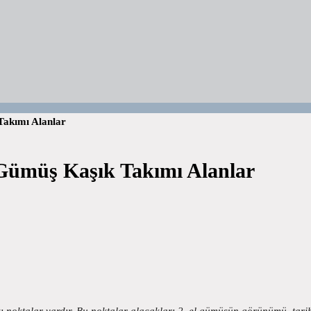
Takımı Alanlar
 Gümüş Kaşık Takımı Alanlar
ı noktalar vardır. Bu noktalar alacakları 2. el gümüşün görünümü, tari