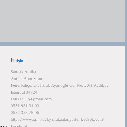
İletişim
Sancak Antika
Antika Alım Satım
Fenerbahçe, Dr. Faruk Ayanoğlu Cd. No: 20/1,Kadıköy
İstanbul 34724
antikaci77@gmail.com
0531 981 01 90
0532 335 75 06
https://www.xn--kadkyantikaalanyerler-kec96k.com/
Facebook
hi ve…