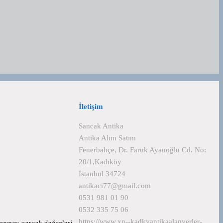
İletişim
Sancak Antika
Antika Alım Satım
Fenerbahçe, Dr. Faruk Ayanoğlu Cd. No:
20/1,Kadıköy
İstanbul 34724
antikaci77@gmail.com
0531 981 01 90
0532 335 75 06
https://www.xn--kadkyantikaalanyerler-
larınızı gerçek değerleri…