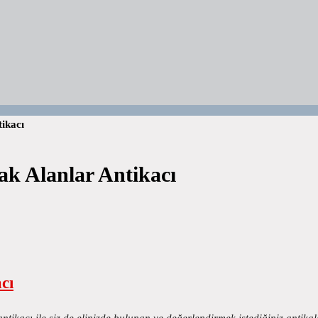
tikacı
ak Alanlar Antikacı
cı
ntikacı ile siz de elinizde bulunan ve değerlendirmek istediğiniz antika