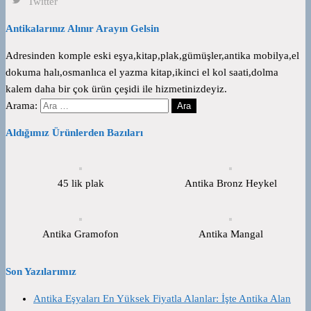
Twitter
Antikalarınız Alınır Arayın Gelsin
Adresinden komple eski eşya,kitap,plak,gümüşler,antika mobilya,el
dokuma halı,osmanlıca el yazma kitap,ikinci el kol saati,dolma
kalem daha bir çok ürün çeşidi ile hizmetinizdeyiz.
Arama:
Aldığımız Ürünlerden Bazıları
45 lik plak
Antika Bronz Heykel
Antika Gramofon
Antika Mangal
Son Yazılarımız
Antika Eşyaları En Yüksek Fiyatla Alanlar: İşte Antika Alan