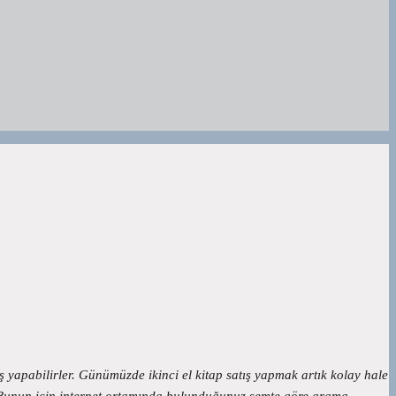
ş yapabilirler. Günümüzde ikinci el kitap satış yapmak artık kolay hale
niz. Bunun için internet ortamında bulunduğunuz semte göre arama