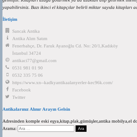
yapabilirsiniz. Bazı ikinci el kitapçılar belirli miktar sayıda kitapları a
İletişim
Sancak Antika
Antika Alım Satım
Fenerbahçe, Dr. Faruk Ayanoğlu Cd. No: 20/1,Kadıköy
İstanbul 34724
antikaci77@gmail.com
0531 981 01 90
0532 335 75 06
https://www.xn--kadkyantikaalanyerler-kec96k.com/
Facebook
Twitter
Antikalarınız Alınır Arayın Gelsin
Adresinden komple eski eşya,kitap,plak,gümüşler,antika mobilya,el dok
Arama: