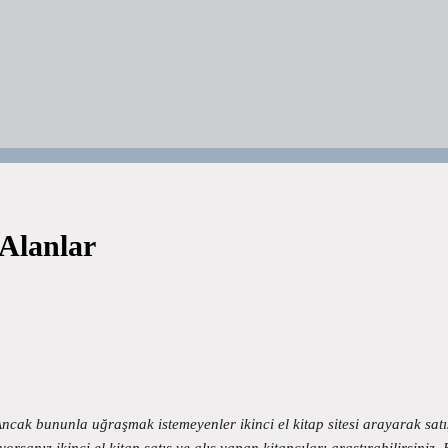
 Alanlar
Ancak bununla uğraşmak istemeyenler ikinci el kitap sitesi arayarak satı
yorsanız ikinci el kitap satış ve alış yapan kitapçıları araştırabilirsi