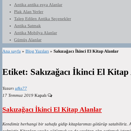
Antika antika eşya Alanlar
Plak Alan Yerler
Talep Edilen Antika Seçenekler
Antika Satmak
Antika Mobilya Alanlar
Gümüş Alanlar
Ana sayfa
»
Blog Yazıları
»
Sakızağacı İkinci El Kitap Alanlar
Etiket:
Sakızağacı İkinci El Kitap
Yazarı
ufks77
17 Temmuz 2019
Kapalı
Sakızağacı İkinci El Kitap Alanlar
Kendimiz herhangi bir sahafa gidip kitaplarımızı götürüp satabiliriz. 
gelmiştir. Kitapları uzağa götürmek ya da uzaktan alıp getirmek istemi