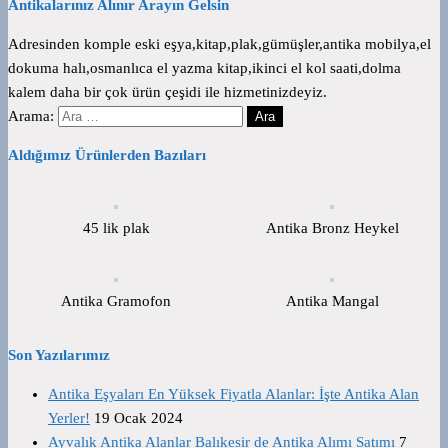
Antikalarınız Alınır Arayın Gelsin
Adresinden komple eski eşya,kitap,plak,gümüşler,antika mobilya,el
dokuma halı,osmanlıca el yazma kitap,ikinci el kol saati,dolma
kalem daha bir çok ürün çeşidi ile hizmetinizdeyiz.
Arama:
Aldığımız Ürünlerden Bazıları
45 lik plak
Antika Bronz Heykel
Antika Gramofon
Antika Mangal
Son Yazılarımız
Antika Eşyaları En Yüksek Fiyatla Alanlar: İşte Antika Alan
Yerler!
19 Ocak 2024
Ayvalık Antika Alanlar Balıkesir de Antika Alımı Satımı
7