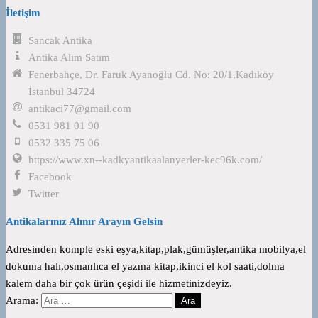
İletişim
Sancak Antika
Antika Alım Satım
Fenerbahçe, Dr. Faruk Ayanoğlu Cd. No: 20/1,Kadıköy
İstanbul 34724
antikaci77@gmail.com
0531 981 01 90
0532 335 75 06
https://www.xn--kadkyantikaalanyerler-kec96k.com/
Facebook
Twitter
Antikalarınız Alınır Arayın Gelsin
Adresinden komple eski eşya,kitap,plak,gümüşler,antika mobilya,el
dokuma halı,osmanlıca el yazma kitap,ikinci el kol saati,dolma
kalem daha bir çok ürün çeşidi ile hizmetinizdeyiz.
Arama: