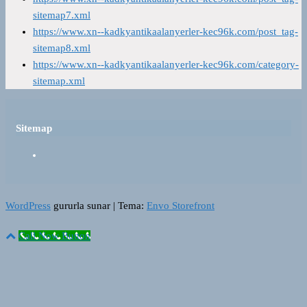
sitemap7.xml
https://www.xn--kadkyantikaalanyerler-kec96k.com/post_tag-
sitemap8.xml
https://www.xn--kadkyantikaalanyerler-kec96k.com/category-
sitemap.xml
Sitemap
WordPress
gururla sunar
|
Tema:
Envo Storefront
Call Now Button