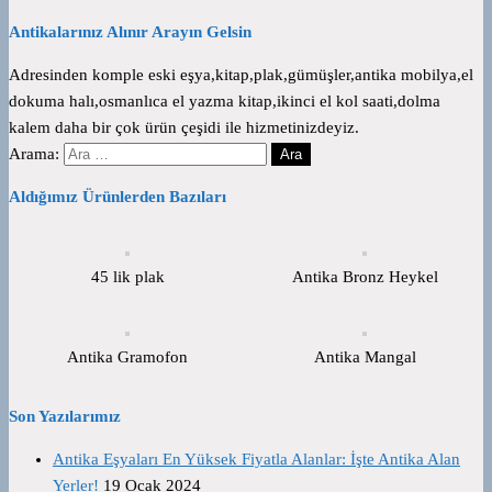
Antikalarınız Alınır Arayın Gelsin
Adresinden komple eski eşya,kitap,plak,gümüşler,antika mobilya,el
dokuma halı,osmanlıca el yazma kitap,ikinci el kol saati,dolma
kalem daha bir çok ürün çeşidi ile hizmetinizdeyiz.
Arama:
Aldığımız Ürünlerden Bazıları
45 lik plak
Antika Bronz Heykel
Antika Gramofon
Antika Mangal
Son Yazılarımız
Antika Eşyaları En Yüksek Fiyatla Alanlar: İşte Antika Alan
Yerler!
19 Ocak 2024