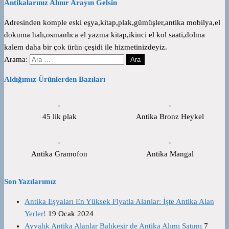
Antikalarınız Alınır Arayın Gelsin
Adresinden komple eski eşya,kitap,plak,gümüşler,antika mobilya,el
dokuma halı,osmanlıca el yazma kitap,ikinci el kol saati,dolma
kalem daha bir çok ürün çeşidi ile hizmetinizdeyiz.
Arama:
Aldığımız Ürünlerden Bazıları
45 lik plak
Antika Bronz Heykel
Antika Gramofon
Antika Mangal
Son Yazılarımız
Antika Eşyaları En Yüksek Fiyatla Alanlar: İşte Antika Alan
Yerler!
19 Ocak 2024
Ayvalık Antika Alanlar Balıkesir de Antika Alımı Satımı
7