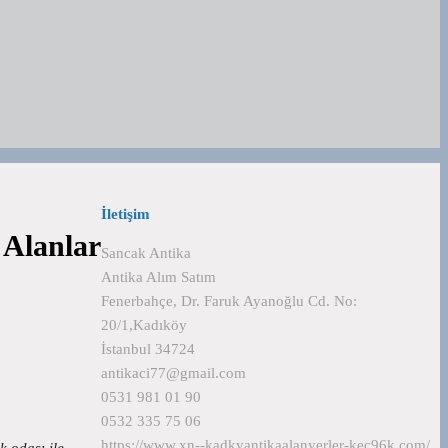
İletişim
 Alanlar
Sancak Antika
Antika Alım Satım
Fenerbahçe, Dr. Faruk Ayanoğlu Cd. No:
20/1,Kadıköy
İstanbul 34724
antikaci77@gmail.com
0531 981 01 90
0532 335 75 06
https://www.xn--kadkyantikaalanyerler-kec96k.com/
k odası ile…