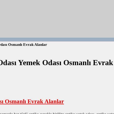
dası Osmanlı Evrak Alanlar
Odası Yemek Odası Osmanlı Evrak
ı Osmanlı Evrak Alanlar
ızda her türlü antika evrakla birlikte antika yatak odası, antika yata