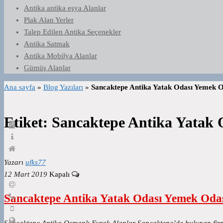
Antika antika eşya Alanlar
Plak Alan Yerler
Talep Edilen Antika Seçenekler
Antika Satmak
Antika Mobilya Alanlar
Gümüş Alanlar
Ana sayfa
»
Blog Yazıları
»
Sancaktepe Antika Yatak Odası Yemek O
Etiket:
Sancaktepe Antika Yatak 
Yazarı
ufks77
12 Mart 2019
Kapalı
Sancaktepe Antika Yatak Odası Yemek Odas
Sancaktepe Antika Osmanlı Evrak Alanlar Sancaktepe’de bulunan firmam