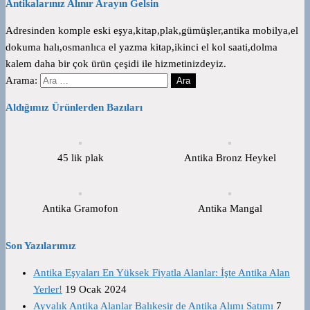
Antikalarınız Alınır Arayın Gelsin
Adresinden komple eski eşya,kitap,plak,gümüşler,antika mobilya,el
dokuma halı,osmanlıca el yazma kitap,ikinci el kol saati,dolma
kalem daha bir çok ürün çeşidi ile hizmetinizdeyiz.
Arama:
Aldığımız Ürünlerden Bazıları
45 lik plak
Antika Bronz Heykel
Antika Gramofon
Antika Mangal
Son Yazılarımız
Antika Eşyaları En Yüksek Fiyatla Alanlar: İşte Antika Alan
Yerler!
19 Ocak 2024
Ayvalık Antika Alanlar Balıkesir de Antika Alımı Satımı
7