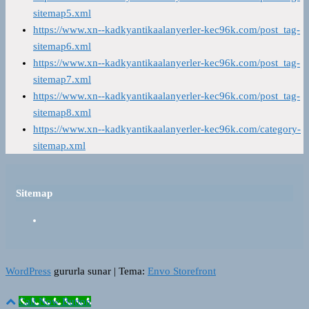
sitemap5.xml
https://www.xn--kadkyantikaalanyerler-kec96k.com/post_tag-
sitemap6.xml
https://www.xn--kadkyantikaalanyerler-kec96k.com/post_tag-
sitemap7.xml
https://www.xn--kadkyantikaalanyerler-kec96k.com/post_tag-
sitemap8.xml
https://www.xn--kadkyantikaalanyerler-kec96k.com/category-
sitemap.xml
Sitemap
WordPress
gururla sunar
|
Tema:
Envo Storefront
Call Now Button