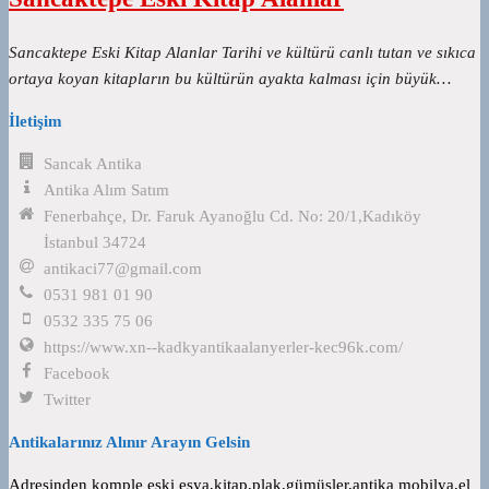
Sancaktepe Eski Kitap Alanlar Tarihi ve kültürü canlı tutan ve sıkıca
ortaya koyan kitapların bu kültürün ayakta kalması için büyük…
İletişim
Sancak Antika
Antika Alım Satım
Fenerbahçe, Dr. Faruk Ayanoğlu Cd. No: 20/1,Kadıköy
İstanbul 34724
antikaci77@gmail.com
0531 981 01 90
0532 335 75 06
https://www.xn--kadkyantikaalanyerler-kec96k.com/
Facebook
Twitter
Antikalarınız Alınır Arayın Gelsin
Adresinden komple eski eşya,kitap,plak,gümüşler,antika mobilya,el