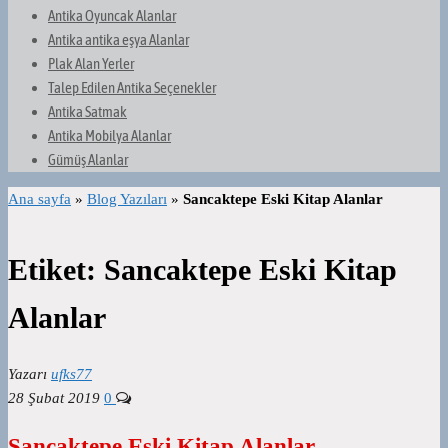
Antika Oyuncak Alanlar
Antika antika eşya Alanlar
Plak Alan Yerler
Talep Edilen Antika Seçenekler
Antika Satmak
Antika Mobilya Alanlar
Gümüş Alanlar
Ana sayfa
»
Blog Yazıları
»
Sancaktepe Eski Kitap Alanlar
Etiket:
Sancaktepe Eski Kitap
Alanlar
Yazarı
ufks77
28 Şubat 2019
0
Sancaktepe Eski Kitap Alanlar