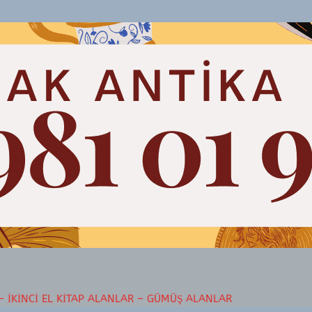
– İKINCI EL KITAP ALANLAR – GÜMÜŞ ALANLAR