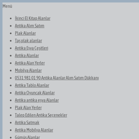
Menü
İkinci El Kitap Alanlar
Antika Alım Satım
Plak Alanlar
Taş plak alanlar
Antika Eşya Çeşitleri
Antika Alanlar
Antika Alan Yerler
Mobilya Alanlar
0531 981 01 90 Antika Alanlar Alım Satım Dükkanı
Antika Tablo Alanlar
Antika Oyuncak Alanlar
Antika antika eşya Alanlar
Plak Alan Yerler
Talep Edilen Antika Seçenekler
Antika Satmak
Antika Mobilya Alanlar
Gümüş Alanlar