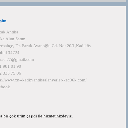
işim
cak Antika
ika Alım Satım
erbahçe, Dr. Faruk Ayanoğlu Cd. No: 20/1,Kadıköy
anbul 34724
ikaci77@gmail.com
1 981 01 90
2 335 75 06
ps://www.xn--kadkyantikaalanyerler-kec96k.com/
ebook
 bir çok ürün çeşidi ile hizmetinizdeyiz.