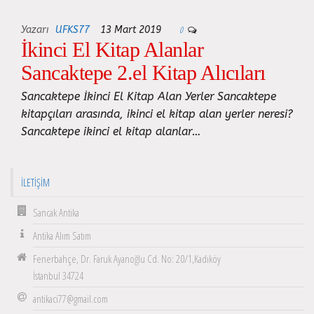
Yazarı
UFKS77
13 Mart 2019
0
İkinci El Kitap Alanlar
Sancaktepe 2.el Kitap Alıcıları
Sancaktepe İkinci El Kitap Alan Yerler Sancaktepe
kitapçıları arasında, ikinci el kitap alan yerler neresi?
Sancaktepe ikinci el kitap alanlar…
İLETIŞIM
Sancak Antika
Antika Alım Satım
Fenerbahçe, Dr. Faruk Ayanoğlu Cd. No: 20/1,Kadıköy
İstanbul 34724
antikaci77@gmail.com