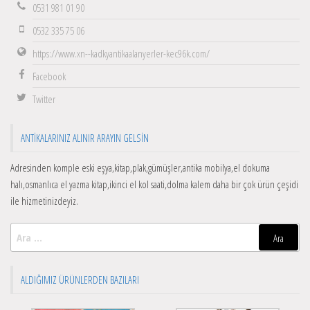
0531 981 01 90
0532 335 75 06
https://www.xn--kadkyantikaalanyerler-kec96k.com/
Facebook
Twitter
ANTIKALARINIZ ALINIR ARAYIN GELSIN
Adresinden komple eski eşya,kitap,plak,gümüşler,antika mobilya,el dokuma
halı,osmanlıca el yazma kitap,ikinci el kol saati,dolma kalem daha bir çok ürün çeşidi
ile hizmetinizdeyiz.
Arama:
ALDIĞIMIZ ÜRÜNLERDEN BAZILARI