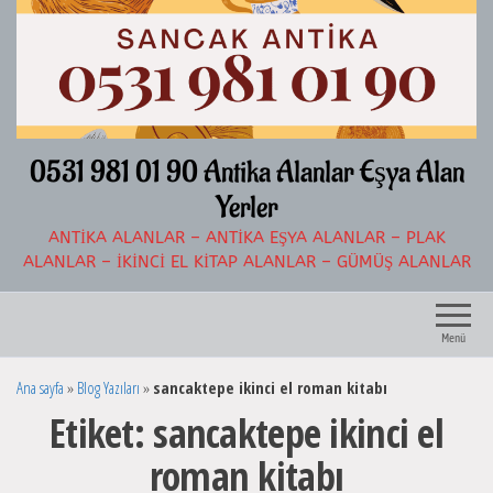
İçeriğe
atla
0531 981 01 90 Antika Alanlar Eşya Alan
Yerler
ANTIKA ALANLAR – ANTIKA EŞYA ALANLAR – PLAK
ALANLAR – İKINCI EL KITAP ALANLAR – GÜMÜŞ ALANLAR
Menü
Ana sayfa
»
Blog Yazıları
»
sancaktepe ikinci el roman kitabı
Etiket:
sancaktepe ikinci el
roman kitabı