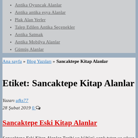
Antika Oyuncak Alanlar
Antika antika eşya Alanlar
Plak Alan Yerler
Talep Edilen Antika Seçenekler
Antika Satmak
Antika Mobilya Alanlar
Gümüş Alanlar
Ana sayfa
»
Blog Yazıları
»
Sancaktepe Kitap Alanlar
Etiket:
Sancaktepe Kitap Alanlar
Yazarı
ufks77
28 Şubat 2019
0
Sancaktepe Eski Kitap Alanlar
Sancaktepe Eski Kitap Alanlar Tarihi ve kültürü canlı tutan ve sıkıca