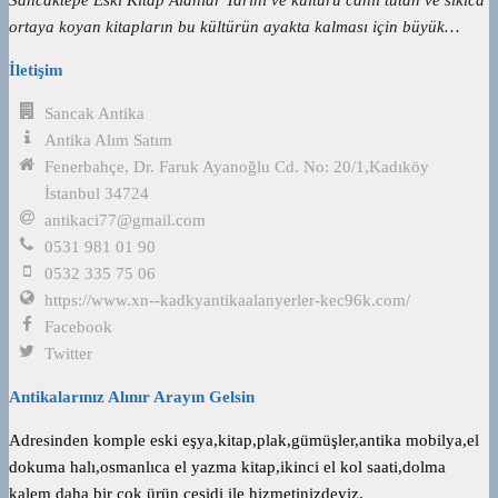
ortaya koyan kitapların bu kültürün ayakta kalması için büyük…
İletişim
Sancak Antika
Antika Alım Satım
Fenerbahçe, Dr. Faruk Ayanoğlu Cd. No: 20/1,Kadıköy
İstanbul 34724
antikaci77@gmail.com
0531 981 01 90
0532 335 75 06
https://www.xn--kadkyantikaalanyerler-kec96k.com/
Facebook
Twitter
Antikalarınız Alınır Arayın Gelsin
Adresinden komple eski eşya,kitap,plak,gümüşler,antika mobilya,el
dokuma halı,osmanlıca el yazma kitap,ikinci el kol saati,dolma
kalem daha bir çok ürün çeşidi ile hizmetinizdeyiz.