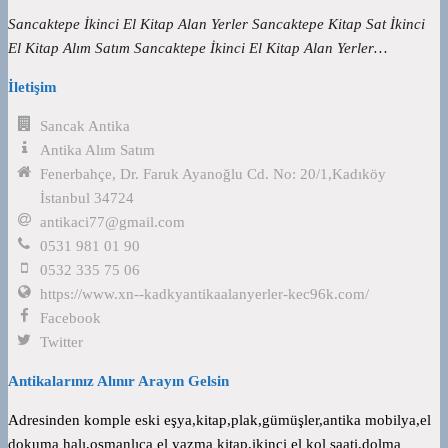
Sancaktepe İkinci El Kitap Alan Yerler Sancaktepe Kitap Sat İkinci
El Kitap Alım Satım Sancaktepe İkinci El Kitap Alan Yerler…
İletişim
Sancak Antika
Antika Alım Satım
Fenerbahçe, Dr. Faruk Ayanoğlu Cd. No: 20/1,Kadıköy
İstanbul 34724
antikaci77@gmail.com
0531 981 01 90
0532 335 75 06
https://www.xn--kadkyantikaalanyerler-kec96k.com/
Facebook
Twitter
Antikalarınız Alınır Arayın Gelsin
Adresinden komple eski eşya,kitap,plak,gümüşler,antika mobilya,el
dokuma halı,osmanlıca el yazma kitap,ikinci el kol saati,dolma