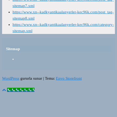
sitemap7.xml
https://www.xn--kadkyantikaalanyerler-kec96k.com/post_tag-
sitemap8.xml
https://www.xn--kadkyantikaalanyerler-kec96k.com/category-
sitemap.xml
Sitemap
WordPress
gururla sunar
|
Tema:
Envo Storefront
Call Now Button