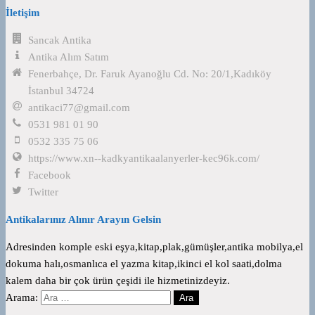
İletişim
Sancak Antika
Antika Alım Satım
Fenerbahçe, Dr. Faruk Ayanoğlu Cd. No: 20/1,Kadıköy
İstanbul 34724
antikaci77@gmail.com
0531 981 01 90
0532 335 75 06
https://www.xn--kadkyantikaalanyerler-kec96k.com/
Facebook
Twitter
Antikalarınız Alınır Arayın Gelsin
Adresinden komple eski eşya,kitap,plak,gümüşler,antika mobilya,el
dokuma halı,osmanlıca el yazma kitap,ikinci el kol saati,dolma
kalem daha bir çok ürün çeşidi ile hizmetinizdeyiz.
Arama: