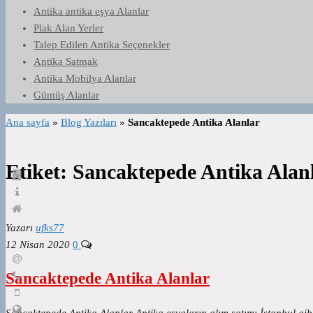
Antika antika eşya Alanlar
Plak Alan Yerler
Talep Edilen Antika Seçenekler
Antika Satmak
Antika Mobilya Alanlar
Gümüş Alanlar
Ana sayfa
»
Blog Yazıları
»
Sancaktepede Antika Alanlar
Etiket:
Sancaktepede Antika Alan
Yazarı
ufks77
12 Nisan 2020
0
Sancaktepede Antika Alanlar
Sancaktepede Antika Alanlar Antika eşyaların alım satımı İstanbul gi