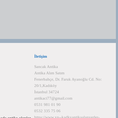
İletişim
Sancak Antika
Antika Alım Satım
Fenerbahçe, Dr. Faruk Ayanoğlu Cd. No:
20/1,Kadıköy
İstanbul 34724
antikaci77@gmail.com
0531 981 01 90
0532 335 75 06
https://www.xn--kadkyantikaalanyerler-
epede antika alanlar…