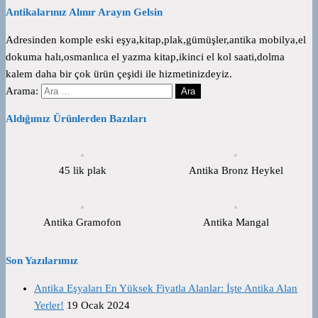
Antikalarınız Alınır Arayın Gelsin
Adresinden komple eski eşya,kitap,plak,gümüşler,antika mobilya,el
dokuma halı,osmanlıca el yazma kitap,ikinci el kol saati,dolma
kalem daha bir çok ürün çeşidi ile hizmetinizdeyiz.
Arama:
Aldığımız Ürünlerden Bazıları
45 lik plak
Antika Bronz Heykel
Antika Gramofon
Antika Mangal
Son Yazılarımız
Antika Eşyaları En Yüksek Fiyatla Alanlar: İşte Antika Alan
Yerler!
19 Ocak 2024