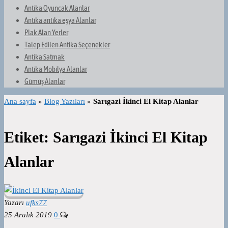
Antika Oyuncak Alanlar
Antika antika eşya Alanlar
Plak Alan Yerler
Talep Edilen Antika Seçenekler
Antika Satmak
Antika Mobilya Alanlar
Gümüş Alanlar
Ana sayfa
»
Blog Yazıları
»
Sarıgazi İkinci El Kitap Alanlar
Etiket:
Sarıgazi İkinci El Kitap
Alanlar
Yazarı
ufks77
25 Aralık 2019
0