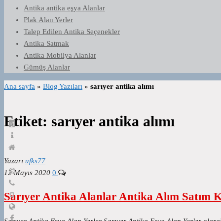
Antika antika eşya Alanlar
Plak Alan Yerler
Talep Edilen Antika Seçenekler
Antika Satmak
Antika Mobilya Alanlar
Gümüş Alanlar
Ana sayfa
»
Blog Yazıları
»
sarıyer antika alımı
Etiket:
sarıyer antika alımı
Yazarı
ufks77
12 Mayıs 2020
0
Sarıyer Antika Alanlar Antika Alım Satım 
Sarıyer Antika Eşya Alan Yerler Sarıyer Antika Eşya Alan Yerler olara