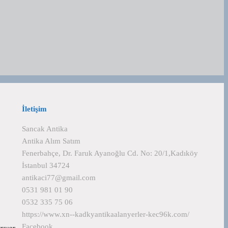
İletişim
Sancak Antika
Antika Alım Satım
Fenerbahçe, Dr. Faruk Ayanoğlu Cd. No: 20/1,Kadıköy
İstanbul 34724
antikaci77@gmail.com
0531 981 01 90
0532 335 75 06
https://www.xn--kadkyantikaalanyerler-kec96k.com/
Facebook
arıyer…