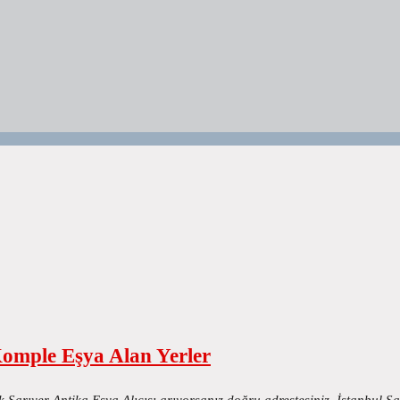
Komple Eşya Alan Yerler
k Sarıyer Antika Eşya Alıcısı arıyorsanız doğru adrestesiniz. İstanbul S