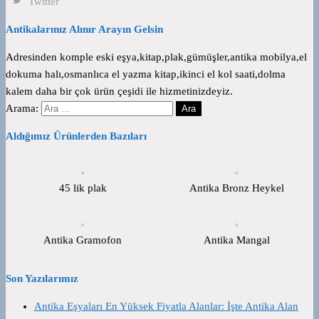
Twitter
Antikalarınız Alınır Arayın Gelsin
Adresinden komple eski eşya,kitap,plak,gümüşler,antika mobilya,el
dokuma halı,osmanlıca el yazma kitap,ikinci el kol saati,dolma
kalem daha bir çok ürün çeşidi ile hizmetinizdeyiz.
Arama:
Aldığımız Ürünlerden Bazıları
45 lik plak
Antika Bronz Heykel
Antika Gramofon
Antika Mangal
Son Yazılarımız
Antika Eşyaları En Yüksek Fiyatla Alanlar: İşte Antika Alan