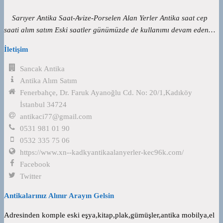
Sarıyer Antika Saat-Avize-Porselen Alan Yerler Antika saat cep
saati alım satım Eski saatler günümüzde de kullanımı devam eden…
İletişim
Sancak Antika
Antika Alım Satım
Fenerbahçe, Dr. Faruk Ayanoğlu Cd. No: 20/1,Kadıköy
İstanbul 34724
antikaci77@gmail.com
0531 981 01 90
0532 335 75 06
https://www.xn--kadkyantikaalanyerler-kec96k.com/
Facebook
Twitter
Antikalarınız Alınır Arayın Gelsin
Adresinden komple eski eşya,kitap,plak,gümüşler,antika mobilya,el