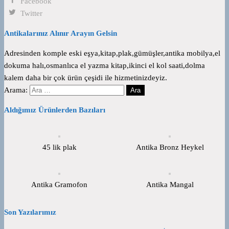
Facebook
Twitter
Antikalarınız Alınır Arayın Gelsin
Adresinden komple eski eşya,kitap,plak,gümüşler,antika mobilya,el
dokuma halı,osmanlıca el yazma kitap,ikinci el kol saati,dolma
kalem daha bir çok ürün çeşidi ile hizmetinizdeyiz.
Arama:
Aldığımız Ürünlerden Bazıları
45 lik plak
Antika Bronz Heykel
Antika Gramofon
Antika Mangal
Son Yazılarımız